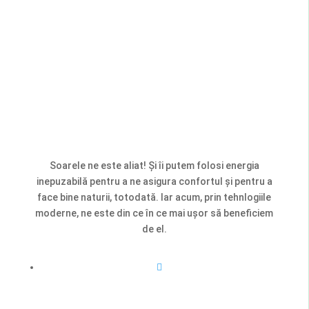
Soarele ne este aliat! Și îi putem folosi energia
inepuzabilă pentru a ne asigura confortul și pentru a
face bine naturii, totodată. Iar acum, prin tehnlogiile
moderne, ne este din ce în ce mai ușor să beneficiem
de el.