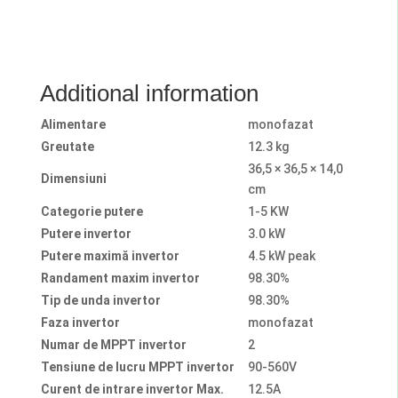
Additional information
Alimentare
monofazat
Greutate
12.3 kg
36,5 × 36,5 × 14,0
Dimensiuni
cm
Categorie putere
1-5 KW
Putere invertor
3.0 kW
Putere maximă invertor
4.5 kW peak
Randament maxim invertor
98.30%
Tip de unda invertor
98.30%
Faza invertor
monofazat
Numar de MPPT invertor
2
Tensiune de lucru MPPT invertor
90-560V
Curent de intrare invertor Max.
12.5A