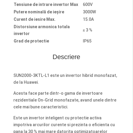
Tensiune de intrare invertor Max
600V
Putere nominală de ieșire
3000W
Curent de iesire Max.
15.0A
Distorsiune armonica totala
≤ 3 %
invertor
Grad de protectie
IP65
Descriere
SUN2000-3KTL-L1 este un invertor hibrid monofazat,
de la Huawei.
Acesta face parte dintr-o gama de invertoare
rezidentiale On-Grid monofazate, avand unele dintre
cele mai bune caracteristici.
Este un invertor inteligent cu protectie activa
impotriva arcurilor curente si prezinta o eficienta cu
pana la 30 % mai mare datorita optimizatoarelor